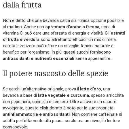
dalla frutta
Non è detto che una bevanda calda sia l’unica opzione possibile
al mattino. Anche una
spremuta d’arancia fresca
, ricca di
vitamina C, può dare una sferzata di energia e vitalità. Gli
estratti
di frutta e verdura
sono altrettanto efficaci: un mix di mela,
carota e zenzero può offrire un risveglio tonico, naturale e
benefico per l’organismo. In più, questi succhi forniscono
antiossidanti e nutrienti essenziali
senza appesantire.
Il potere nascosto delle spezie
Se cerchi un’alternativa originale, prova il
latte d’oro
, una
bevanda a base di
latte vegetale e curcuma
, spesso arricchita
con pepe nero, cannella e zenzero. Oltre ad avere un sapore
avvolgente, questo elisir dorato è noto per le sue proprietà
antinfiammatorie e antiossidanti
. Non contiene caffeina e si
adatta perfettamente alla pausa serale o a un risveglio lento e
consapevole.