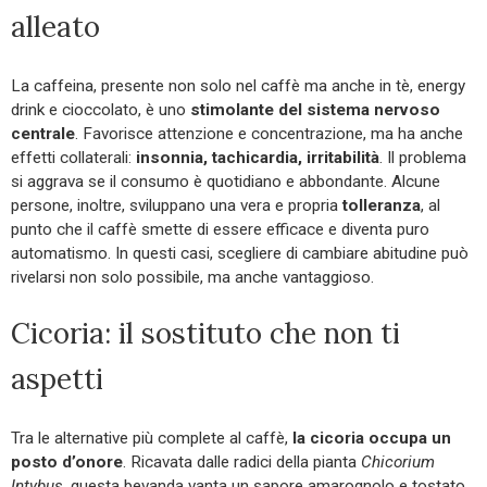
alleato
La caffeina, presente non solo nel caffè ma anche in tè, energy
drink e cioccolato, è uno
stimolante del sistema nervoso
centrale
. Favorisce attenzione e concentrazione, ma ha anche
effetti collaterali:
insonnia, tachicardia, irritabilità
. Il problema
si aggrava se il consumo è quotidiano e abbondante. Alcune
persone, inoltre, sviluppano una vera e propria
tolleranza
, al
punto che il caffè smette di essere efficace e diventa puro
automatismo. In questi casi, scegliere di cambiare abitudine può
rivelarsi non solo possibile, ma anche vantaggioso.
Cicoria: il sostituto che non ti
aspetti
Tra le alternative più complete al caffè,
la cicoria occupa un
posto d’onore
. Ricavata dalle radici della pianta
Chicorium
Intybus
, questa bevanda vanta un sapore amarognolo e tostato,