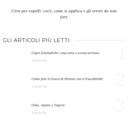
Cera per capelli: cos’è, come si applica e gli errori da non
fare
GLI ARTICOLI PIÙ LETTI:
1
Copie fotostatiche: cosa sono e a cosa servono
3 Anni Fa
2
Come fare il trucco di Minnie con il truccabimbi
4 Anni Fa
3
Oche, Anatre e Papere
3 Anni Fa