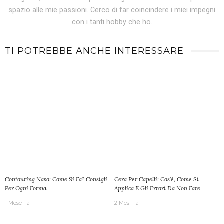
spazio alle mie passioni. Cerco di far coincindere i miei impegni
con i tanti hobby che ho.
TI POTREBBE ANCHE INTERESSARE
Contouring Naso: Come Si Fa? Consigli
Cera Per Capelli: Cos’è, Come Si
Per Ogni Forma
Applica E Gli Errori Da Non Fare
1 Mese Fa
2 Mesi Fa