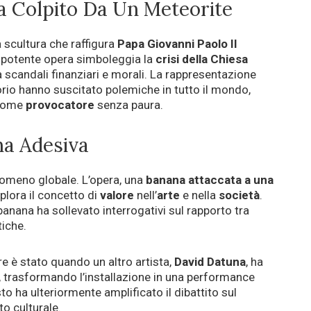
a Colpito Da Un Meteorite
a scultura che raffigura
Papa Giovanni Paolo II
 potente opera simboleggia la
crisi della Chiesa
a scandali finanziari e morali. La rappresentazione
orio hanno suscitato polemiche in tutto il mondo,
 come
provocatore
senza paura.
a Adesiva
omeno globale. L’opera, una
banana attaccata a una
splora il concetto di
valore
nell’
arte
e nella
società
.
 banana ha sollevato interrogativi sul rapporto tra
tiche.
re è stato quando un altro artista,
David Datuna
, ha
, trasformando l’installazione in una performance
to ha ulteriormente amplificato il dibattito sul
to culturale.