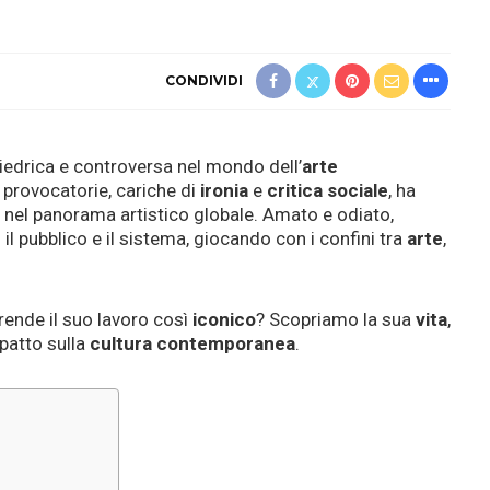
CONDIVIDI
iedrica e controversa nel mondo dell’
arte
 provocatorie, cariche di
ironia
e
critica sociale
, ha
nel panorama artistico globale. Amato e odiato,
il pubblico e il sistema, giocando con i confini tra
arte
,
rende il suo lavoro così
iconico
? Scopriamo la sua
vita
,
patto sulla
cultura contemporanea
.
i