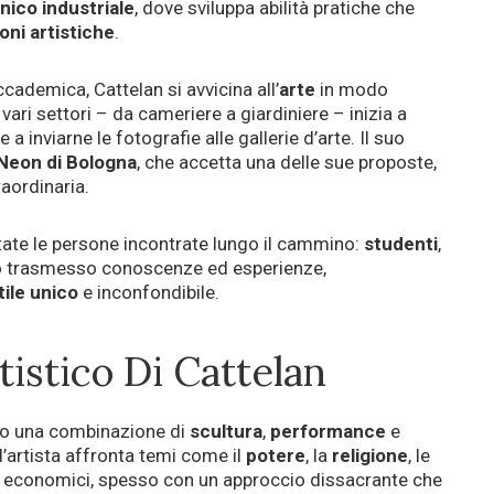
cnico industriale
, dove sviluppa abilità pratiche che
oni artistiche
.
demica, Cattelan si avvicina all’
arte
in modo
 vari settori – da cameriere a giardiniere – inizia a
 a inviarne le fotografie alle gallerie d’arte. Il suo
 Neon di Bologna
, che accetta una delle sue proposte,
raordinaria.
state le persone incontrate lungo il cammino:
studenti
,
no trasmesso conoscenze ed esperienze,
tile unico
e inconfondibile.
tistico Di Cattelan
o una combinazione di
scultura
,
performance
e
 l’artista affronta temi come il
potere
, la
religione
, le
i economici, spesso con un approccio dissacrante che