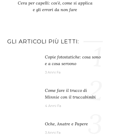
Cera per capelli: cos’è, come si applica
e gli errori da non fare
GLI ARTICOLI PIÙ LETTI:
1
Copie fotostatiche: cosa sono
e a cosa servono
3 Anni Fa
2
Come fare il trucco di
Minnie con il truccabimbi
4 Anni Fa
3
Oche, Anatre e Papere
3 Anni Fa