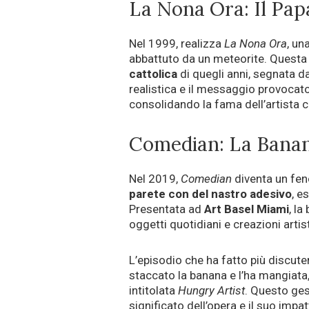
La Nona Ora: Il Pap
Nel 1999, realizza
La Nona Ora
, un
abbattuto da un meteorite. Questa
cattolica
di quegli anni, segnata d
realistica e il messaggio provocat
consolidando la fama dell’artista
Comedian: La Banan
Nel 2019,
Comedian
diventa un fen
parete con del nastro adesivo
, e
Presentata ad
Art Basel Miami
, la
oggetti quotidiani e creazioni artis
L’episodio che ha fatto più discute
staccato la banana e l’ha mangiata
intitolata
Hungry Artist
. Questo ges
significato dell’opera e il suo impat