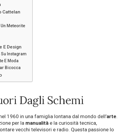
n
o Cattelan
a Un Meteorite
e E Design
a Su Instagram
rte E Moda
gar Bicocca
o
uori Dagli Schemi
el 1960 in una famiglia lontana dal mondo dell’
arte
.
zione per la
manualità
e la curiosità tecnica,
ntare vecchi televisori e radio. Questa passione lo