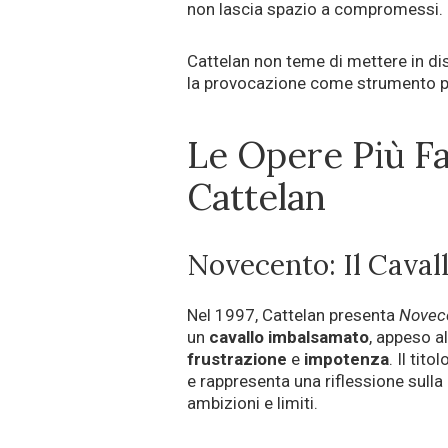
non lascia spazio a compromessi.
Cattelan non teme di mettere in di
la provocazione come strumento pe
Le Opere Più F
Cattelan
Novecento: Il Caval
Nel 1997, Cattelan presenta
Novec
un
cavallo imbalsamato
, appeso a
frustrazione
e
impotenza
. Il tit
e rappresenta una riflessione sull
ambizioni e limiti.