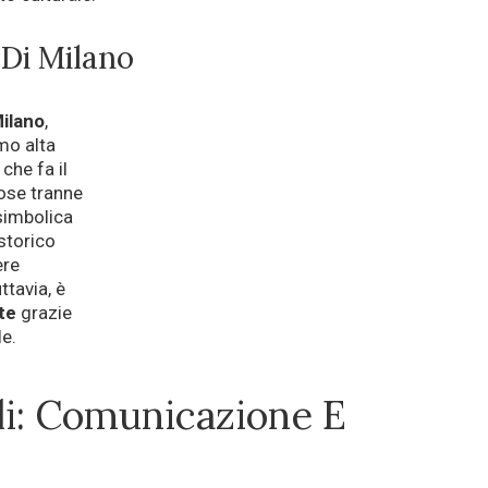
 Di Milano
Milano
,
mo alta
che fa il
rose tranne
 simbolica
storico
ere
ttavia, è
te
grazie
le.
eli: Comunicazione E