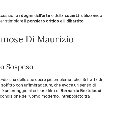
scussione i
dogmi
dell’
arte
e della
società
, utilizzando
r stimolare il
pensiero critico
e il
dibattito
.
amose Di Maurizio
lo Sospeso
ento
, una delle sue opere più emblematiche. Si tratta di
l soffitto con un’imbragatura, che evoca un senso di
olo è un omaggio al celebre film di
Bernardo Bertolucci
a condizione dell’uomo moderno, intrappolato tra