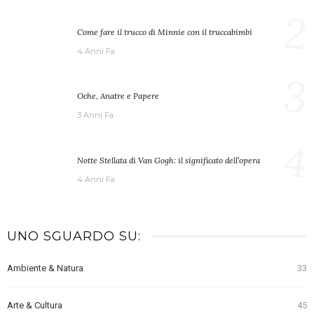
2
Come fare il trucco di Minnie con il truccabimbi
4 Anni Fa
3
Oche, Anatre e Papere
3 Anni Fa
4
Notte Stellata di Van Gogh: il significato dell’opera
4 Anni Fa
UNO SGUARDO SU:
Ambiente & Natura
33
Arte & Cultura
45