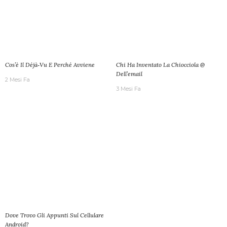
Cos’è Il Déjà‑vu E Perché Avviene
Chi Ha Inventato La Chiocciola @
Dell’email
2 Mesi Fa
3 Mesi Fa
Dove Trovo Gli Appunti Sul Cellulare
Android?