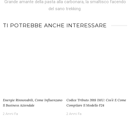
Grande amante della pasta alla carbonara, la smaltisco facendo
del sano trekking.
TI POTREBBE ANCHE INTERESSARE
Energie Rinnovabili, Come Influenzano
Codice Tributo 3918 IMU: Cos’è E Come
Il Business Aziendale
Compilare Il Modello F24
2 Anni Fa
2 Anni Fa