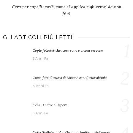
Cera per capelli: cos’è, come si applica e gli errori da non
fare
GLI ARTICOLI PIÙ LETTI:
1
Copie fotostatiche: cosa sono e a cosa servono
3 Anni Fa
2
Come fare il trucco di Minnie con il truccabimbi
4 Anni Fa
3
Oche, Anatre e Papere
3 Anni Fa
4
Notte Stellata di Van Gogh: il significato dell’opera