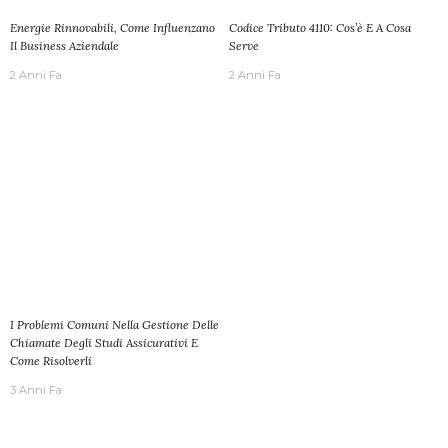
Energie Rinnovabili, Come Influenzano
Codice Tributo 4110: Cos’è E A Cosa
Il Business Aziendale
Serve
2 Anni Fa
2 Anni Fa
I Problemi Comuni Nella Gestione Delle
Chiamate Degli Studi Assicurativi E
Come Risolverli
3 Anni Fa