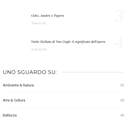
3
Oche, Anatre e Papere
3 Anni Fa
4
Notte Stellata di Van Gogh: il significato dell’opera
4 Anni Fa
UNO SGUARDO SU:
Ambiente & Natura
33
Arte & Cultura
45
Bellezza
40