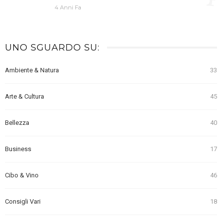
4 Anni Fa
UNO SGUARDO SU:
Ambiente & Natura
33
Arte & Cultura
45
Bellezza
40
Business
17
Cibo & Vino
46
Consigli Vari
18