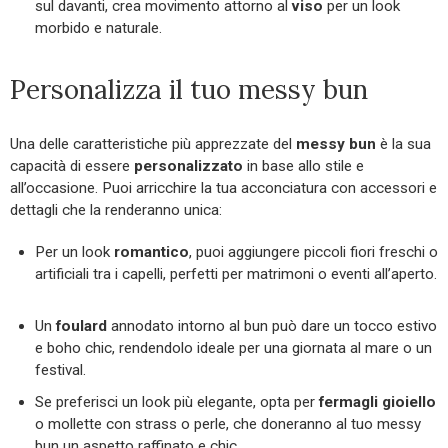
sul davanti, crea movimento attorno al
viso
per un look
morbido e naturale.
Personalizza il tuo messy bun
Una delle caratteristiche più apprezzate del
messy bun
è la sua
capacità di essere
personalizzato
in base allo stile e
all’occasione. Puoi arricchire la tua acconciatura con accessori e
dettagli che la renderanno unica:
Per un look
romantico
, puoi aggiungere piccoli fiori freschi o
artificiali tra i capelli, perfetti per matrimoni o eventi all’aperto.
Un
foulard
annodato intorno al bun può dare un tocco estivo
e boho chic, rendendolo ideale per una giornata al mare o un
festival.
Se preferisci un look più elegante, opta per
fermagli gioiello
o mollette con strass o perle, che doneranno al tuo messy
bun un aspetto raffinato e chic.