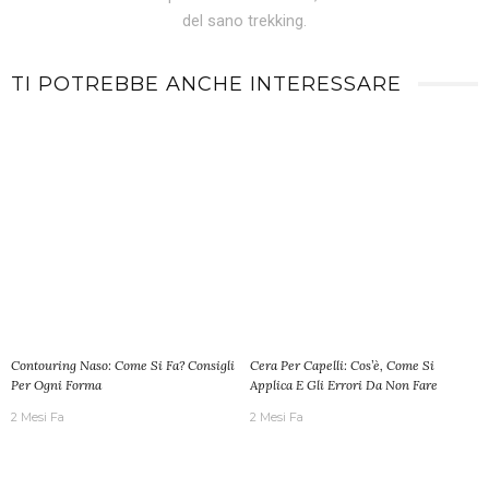
del sano trekking.
TI POTREBBE ANCHE INTERESSARE
Contouring Naso: Come Si Fa? Consigli
Cera Per Capelli: Cos’è, Come Si
Per Ogni Forma
Applica E Gli Errori Da Non Fare
2 Mesi Fa
2 Mesi Fa