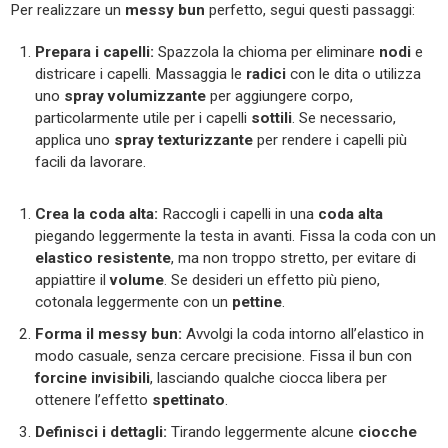
Per realizzare un
messy bun
perfetto, segui questi passaggi:
Prepara i capelli:
Spazzola la chioma per eliminare
nodi
e
districare i capelli. Massaggia le
radici
con le dita o utilizza
uno
spray volumizzante
per aggiungere corpo,
particolarmente utile per i capelli
sottili
. Se necessario,
applica uno
spray texturizzante
per rendere i capelli più
facili da lavorare.
Crea la coda alta:
Raccogli i capelli in una
coda alta
piegando leggermente la testa in avanti. Fissa la coda con un
elastico resistente
, ma non troppo stretto, per evitare di
appiattire il
volume
. Se desideri un effetto più pieno,
cotonala leggermente con un
pettine
.
Forma il messy bun:
Avvolgi la coda intorno all’elastico in
modo casuale, senza cercare precisione. Fissa il bun con
forcine invisibili
, lasciando qualche ciocca libera per
ottenere l’effetto
spettinato
.
Definisci i dettagli:
Tirando leggermente alcune
ciocche