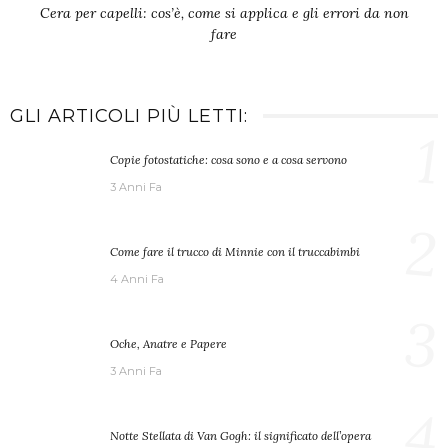
Cera per capelli: cos’è, come si applica e gli errori da non
fare
GLI ARTICOLI PIÙ LETTI:
1
Copie fotostatiche: cosa sono e a cosa servono
3 Anni Fa
2
Come fare il trucco di Minnie con il truccabimbi
4 Anni Fa
3
Oche, Anatre e Papere
3 Anni Fa
4
Notte Stellata di Van Gogh: il significato dell’opera