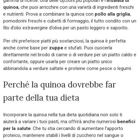
gamma di ricette. Una delle opzioni più popolari è l’
insalata di
quinoa
, che puoi arricchire con una varietà di ingredienti freschi
e nutrienti. Prova a combinare la quinoa con
pollo alla griglia
,
pomodorini freschi e cubetti di formaggio, il tutto condito con un
filo d’olio extravergine d’oliva per un pasto leggero e saporito.
Per chi preferisce piatti più sostanziosi, la quinoa è perfetta
anche come base per
zuppe
e stufati. Puoi cuocerla
direttamente nel brodo di carne o di verdure per un piatto caldo e
confortante, oppure usarla per creare un piatto unico
abbinandola a verdure saltate e proteine come pesce o legumi.
Perché la quinoa dovrebbe far
parte della tua dieta
Incorporare la quinoa nella tua dieta quotidiana non solo ti
aiuterà a variare i tuoi pasti, ma offrirà anche numerosi
benefici
per la salute
. Che tu stia cercando di aumentare l’apporto
proteico, mantenere stabili i livelli di zucchero nel sangue o