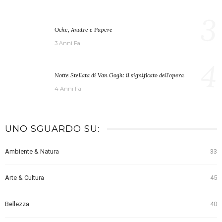
3
Oche, Anatre e Papere
3 Anni Fa
4
Notte Stellata di Van Gogh: il significato dell’opera
4 Anni Fa
UNO SGUARDO SU:
Ambiente & Natura
33
Arte & Cultura
45
Bellezza
40