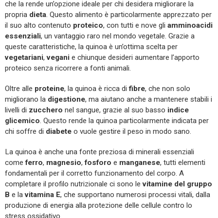
che la rende un’opzione ideale per chi desidera migliorare la
propria
dieta
. Questo alimento è particolarmente apprezzato per
il suo alto contenuto
proteico
, con tutti e nove gli
amminoacidi
essenziali
, un vantaggio raro nel mondo vegetale. Grazie a
queste caratteristiche, la quinoa è un’ottima scelta per
vegetariani
,
vegani
e chiunque desideri aumentare l’apporto
proteico senza ricorrere a fonti animali.
Oltre alle
proteine
, la quinoa è ricca di
fibre
, che non solo
migliorano la
digestione
, ma aiutano anche a mantenere stabili i
livelli di
zucchero
nel sangue, grazie al suo basso
indice
glicemico
. Questo rende la quinoa particolarmente indicata per
chi soffre di
diabete
o vuole gestire il peso in modo sano.
La quinoa è anche una fonte preziosa di minerali essenziali
come
ferro
,
magnesio
,
fosforo
e
manganese
, tutti elementi
fondamentali per il corretto funzionamento del corpo. A
completare il profilo nutrizionale ci sono le
vitamine del gruppo
B
e la
vitamina E
, che supportano numerosi processi vitali, dalla
produzione di energia alla protezione delle cellule contro lo
stress ossidativo.