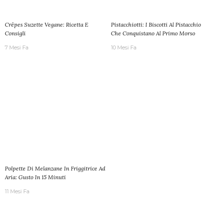
Crêpes Suzette Vegane: Ricetta E
Pistacchiotti: I Biscotti Al Pistacchio
Consigli
Che Conquistano Al Primo Morso
7 Mesi Fa
10 Mesi Fa
Polpette Di Melanzane In Friggitrice Ad
Aria: Gusto In 15 Minuti
11 Mesi Fa