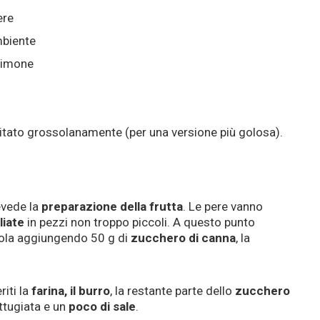
ere
mbiente
 limone
ritato grossolanamente (per una versione più golosa).
evede la
preparazione della frutta
. Le pere vanno
liate
in pezzi non troppo piccoli. A questo punto
tola aggiungendo 50 g di
zucchero di canna
, la
riti la
farina, il burro
, la restante parte dello
zucchero
ttugiata e un
poco di sale
.