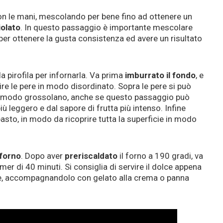
con le mani, mescolando per bene fino ad ottenere un
iolato
. In questo passaggio è importante mescolare
 per ottenere la gusta consistenza ed avere un risultato
 pirofila per infornarla. Va prima
imburrato il fondo
, e
e le pere in modo disordinato. Sopra le pere si può
 modo grossolano, anche se questo passaggio può
ù leggero e dal sapore di frutta più intenso. Infine
asto, in modo da ricoprire tutta la superficie in modo
 forno
. Dopo aver
preriscaldato
il forno a 190 gradi, va
imer di 40 minuti. Si consiglia di servire il dolce appena
, accompagnandolo con gelato alla crema o panna