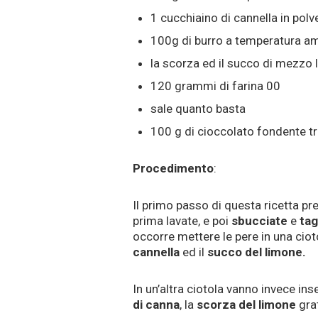
1 cucchiaino di cannella in polv
100g di burro a temperatura a
la scorza ed il succo di mezzo
120 grammi di farina 00
sale quanto basta
100 g di cioccolato fondente t
Procedimento
:
Il primo passo di questa ricetta pr
prima lavate, e poi
sbucciate
e
tag
occorre mettere le pere in una cio
cannella
ed il
succo del limone.
In un’altra ciotola vanno invece inse
di canna
, la
scorza del limone
gra