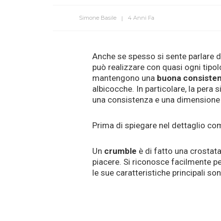
Simone Basile
4 Anni Fa
Anche se spesso si sente parlare di
può realizzare con quasi ogni tipolo
mantengono una
buona consiste
albicocche. In particolare, la pera 
una consistenza e una dimensione 
Prima di spiegare nel dettaglio co
Un
crumble
è di fatto una crostata
piacere. Si riconosce facilmente pe
le sue caratteristiche principali so