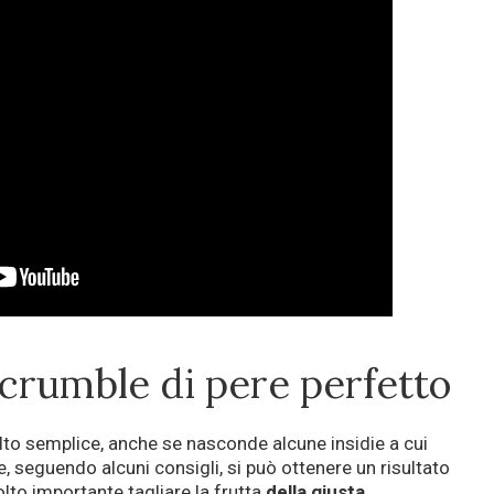
 crumble di pere perfetto
olto semplice, anche se nasconde alcune insidie a cui
e, seguendo alcuni consigli, si può ottenere un risultato
to importante tagliare la frutta
della giusta