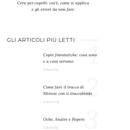
Cera per capelli: cos’è, come si applica
e gli errori da non fare
GLI ARTICOLI PIÙ LETTI:
1
Copie fotostatiche: cosa sono
e a cosa servono
3 Anni Fa
2
Come fare il trucco di
Minnie con il truccabimbi
4 Anni Fa
3
Oche, Anatre e Papere
3 Anni Fa