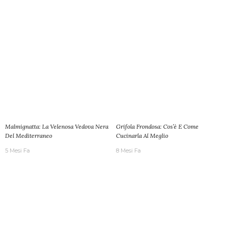
Malmignatta: La Velenosa Vedova Nera
Grifola Frondosa: Cos’è E Come
Del Mediterraneo
Cucinarla Al Meglio
5 Mesi Fa
8 Mesi Fa