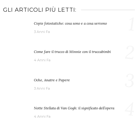
GLI ARTICOLI PIÙ LETTI:
1
Copie fotostatiche: cosa sono e a cosa servono
3 Anni Fa
2
Come fare il trucco di Minnie con il truccabimbi
4 Anni Fa
3
Oche, Anatre e Papere
3 Anni Fa
4
Notte Stellata di Van Gogh: il significato dell’opera
4 Anni Fa