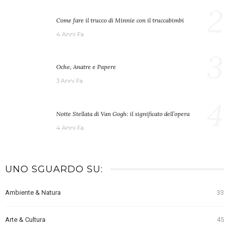
2
Come fare il trucco di Minnie con il truccabimbi
4 Anni Fa
3
Oche, Anatre e Papere
3 Anni Fa
4
Notte Stellata di Van Gogh: il significato dell’opera
4 Anni Fa
UNO SGUARDO SU:
Ambiente & Natura
33
Arte & Cultura
45