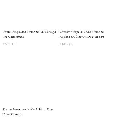
Contouring Naso: Come Si Fa? Consigli
Cera Per Capelli: Cos’è, Come Si
Per Ogni Forma
Applica E Gli Errori Da Non Fare
2 Mesi Fa
2 Mesi Fa
Trucco Permanente Alle Labbra: Ecco
Come Guarire