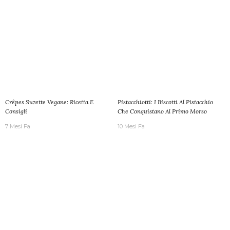
Crêpes Suzette Vegane: Ricetta E
Pistacchiotti: I Biscotti Al Pistacchio
Consigli
Che Conquistano Al Primo Morso
7 Mesi Fa
10 Mesi Fa