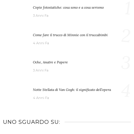
1
Copie fotostatiche: cosa sono e a cosa servono
3 Anni Fa
2
Come fare il trucco di Minnie con il truccabimbi
4 Anni Fa
3
Oche, Anatre e Papere
3 Anni Fa
4
Notte Stellata di Van Gogh: il significato dell’opera
4 Anni Fa
UNO SGUARDO SU: