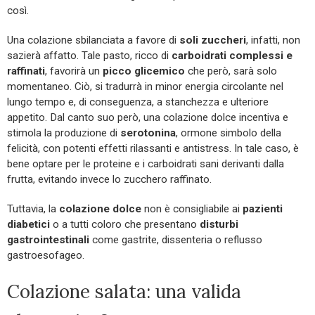
così.
Una colazione sbilanciata a favore di
soli zuccheri
, infatti, non
sazierà affatto. Tale pasto, ricco di
carboidrati complessi e
raffinati
, favorirà un
picco glicemico
che però, sarà solo
momentaneo. Ciò, si tradurrà in minor energia circolante nel
lungo tempo e, di conseguenza, a stanchezza e ulteriore
appetito. Dal canto suo però, una colazione dolce incentiva e
stimola la produzione di
serotonina
, ormone simbolo della
felicità, con potenti effetti rilassanti e antistress. In tale caso, è
bene optare per le proteine ​​e i carboidrati sani derivanti dalla
frutta, evitando invece lo zucchero raffinato.
Tuttavia, la
colazione dolce
non è consigliabile ai
pazienti
diabetici
o a tutti coloro che presentano
disturbi
gastrointestinali
come gastrite, dissenteria o reflusso
gastroesofageo.
Colazione salata: una valida