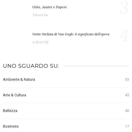
3
Oche, Anatre e Papere
3 Anni Fa
4
Notte Stellata di Van Gogh: il significato dell’opera
4 Anni Fa
UNO SGUARDO SU:
Ambiente & Natura
33
Arte & Cultura
45
Bellezza
40
Business
17