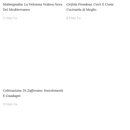
Malmignatta: La Velenosa Vedova Nera
Grifola Frondosa: Cos’è E Come
Del Mediterraneo
Cucinarla Al Meglio
5 Mesi Fa
8 Mesi Fa
Coltivazione Di Zafferano: Investimenti
E Guadagni
9 Mesi Fa