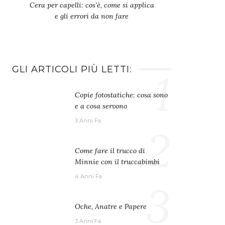
Cera per capelli: cos’è, come si applica
e gli errori da non fare
GLI ARTICOLI PIÙ LETTI:
1
Copie fotostatiche: cosa sono
e a cosa servono
3 Anni Fa
2
Come fare il trucco di
Minnie con il truccabimbi
4 Anni Fa
3
Oche, Anatre e Papere
3 Anni Fa