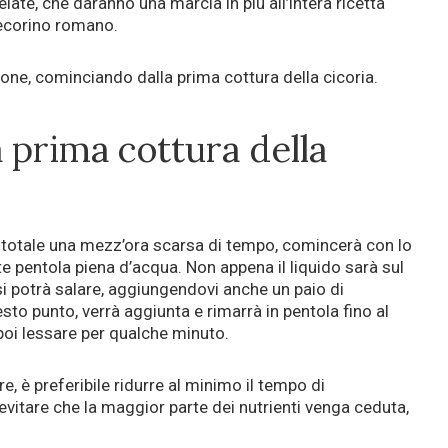
ate, che daranno una marcia in più all’intera ricetta
pecorino romano.
one, cominciando dalla prima cottura della cicoria.
a prima cottura della
in totale una mezz’ora scarsa di tempo, comincerà con lo
te pentola piena d’acqua. Non appena il liquido sarà sul
 si potrà salare, aggiungendovi anche un paio di
esto punto, verrà aggiunta e rimarrà in pentola fino al
poi lessare per qualche minuto.
 è preferibile ridurre al minimo il tempo di
vitare che la maggior parte dei nutrienti venga ceduta,