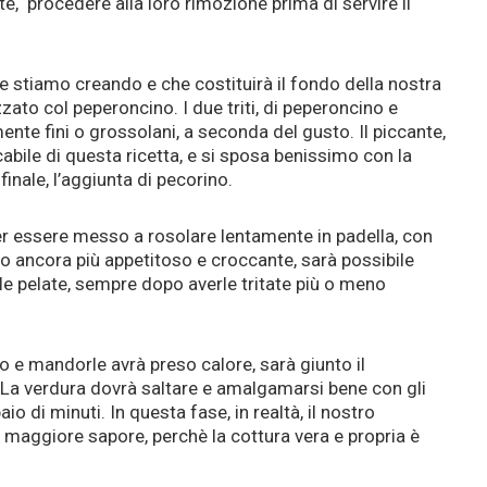
, procedere alla loro rimozione prima di servire il
e stiamo creando e che costituirà il fondo della nostra
izzato col peperoncino. I due triti, di peperoncino e
ente fini o grossolani, a seconda del gusto. Il piccante,
bile di questa ricetta, e si sposa benissimo con la
finale, l’aggiunta di pecorino.
r essere messo a rosolare lentamente in padella, con
rlo ancora più appetitoso e croccante, sarà possibile
e pelate, sempre dopo averle tritate più o meno
o e mandorle avrà preso calore, sarà giunto il
 La verdura dovrà saltare e amalgamarsi bene con gli
aio di minuti. In questa fase, in realtà, il nostro
le maggiore sapore, perchè la cottura vera e propria è