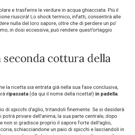
are e trasferire le verdure in acqua ghiacciata. Più il
one riuscirà! Lo shock termico, infatti, consentirà alle
re nulla del loro sapore, oltre che di perdere un po’
imo, in dosi eccessive, può rendere quest’ortaggio
a seconda cottura della
he la ricetta sia entrata già nella sua fase conclusiva,
arà
ripassata
(da qui il nome della ricetta!)
in padella
.
o di spicchi d’aglio, tritandoli finemente. Se si desiderà
i potrà privare dell’anima, la sua parte centrale, dopo
 non si gradisce proprio il sapore forte dell’aglio,
coria, schiacciandone un paio di spicchi e lasciandoli in